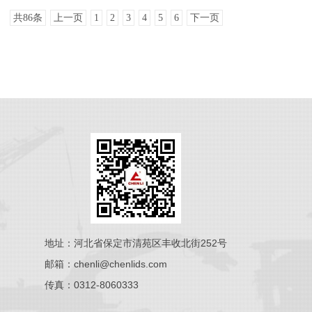
共86条
上一页
1
2
3
4
5
6
下一页
地址：河北省保定市清苑区丰收北街252号
邮箱：chenli@chenlids.com
传真：0312-8060333