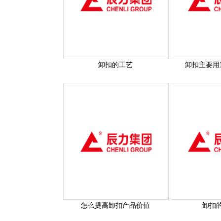
卸扣的工艺
卸扣主要用
怎么提高卸扣产品价值
卸扣