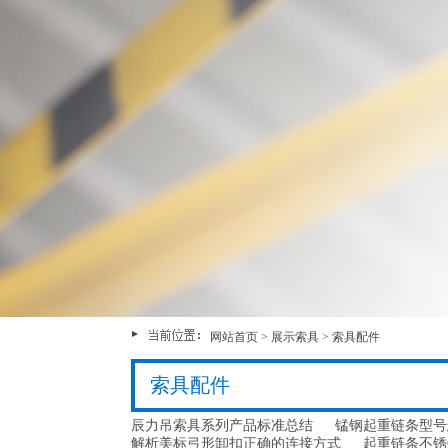
网站首页
>
展示索具
>
索具配件
索具配件
辰力吊索具系列产品标准总结
锰钢起重链条型号
解析美标弓形卸扣正确的连接方式
起重链条不锈